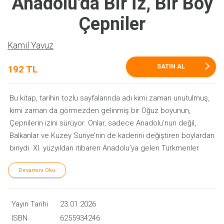
Anadolu'da Bir İz, Bir Boy
Çepniler
Kamil Yavuz
arrow_forward_ios
SATIN AL
192 TL
Bu kitap, tarihin tozlu sayfalarında adı kimi zaman unutulmuş,
kimi zaman da görmezden gelinmiş bir Oğuz boyunun,
Çepnilerin izini sürüyor. Onlar, sadece Anadolu’nun değil,
Balkanlar ve Kuzey Suriye’nin de kaderini değiştiren boylardan
biriydi. XI. yüzyıldan itibaren Anadolu’ya gelen Türkmenler
arasında yer alan Çepniler, geldikleri topraklarda yalnızca iz
Devamını Oku
bırakmadılar; yeni şehirler, yeni kimlikler, yeni bir tarih inşa
ettiler. Her ne kadar bazı kaynaklarda, Oğuz gruplarının
Selçuklular tarafından küçük parçalara bölünerek Anadolu’ya
Yayın Tarihi
23.01.2026
dağıtıldığı iddia edilse de Çepniler bu genel şemaya uymadı.
ISBN
6255934246
Onlar, Orta ve Doğu Karadeniz’e yerleşerek burada köklü