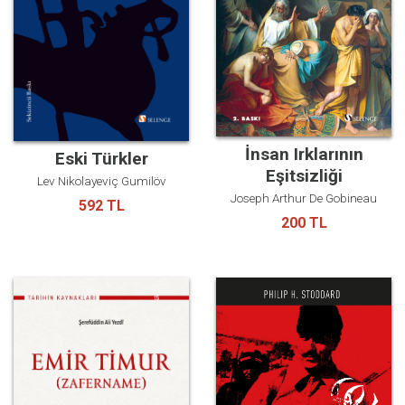
İnsan Irklarının
Eski Türkler
Eşitsizliği
Lev Nikolayeviç Gumilöv
Joseph Arthur De Gobineau
592 TL
200 TL