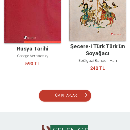
Şecere-i Türk Türk'ün
Rusya Tarihi
Soyağacı
George Vernadsky
Ebülgazi Bahadır Han
590 TL
240 TL
arrow_forward_ios
TÜM KITAPLAR