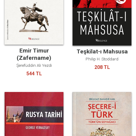
Emir Timur
Teşkilat-ı Mahsusa
(Zafername)
Philip H. Stoddard
Şerefüddin Ali Yezdi
208 TL
544 TL