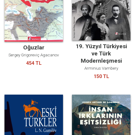
süren göçebe ve yerleşik yaşamları, tahrir defterlerinde yer
alan köy, mahalle, mezra ve konar-göçer cemaat adları
üzerinden ayrıntılı bir biçimde ortaya konmaktadır.
19. Yüzyıl Türkiyesi
Oğuzlar
ve Türk
Sergey Grigoreviç Agacanov
Modernleşmesi
454 TL
Arminius Vambery
150 TL