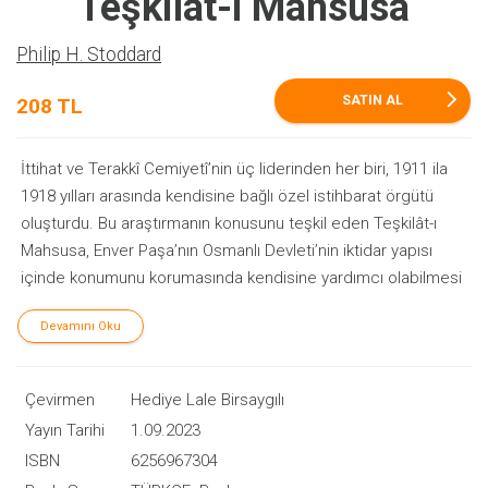
Teşkilat-ı Mahsusa
Philip H. Stoddard
arrow_forward_ios
SATIN AL
208 TL
İttihat ve Terakkî Cemiyetî’nin üç liderinden her biri, 1911 ila
1918 yılları arasında kendisine bağlı özel istihbarat örgütü
oluşturdu. Bu araştırmanın konusunu teşkil eden Teşkilât-ı
Mahsusa, Enver Paşa’nın Osmanlı Devleti’nin iktidar yapısı
içinde konumunu korumasında kendisine yardımcı olabilmesi
için kurduğu Batı tarzı bir özel kuvvettir. Teşkilat aynı zamanda
Devamını Oku
iç güvenliğin sağlanması ve saldırılarla baş etmesi gibi zor
problemlerin çözümünde de ona yardımcı olacaktır.
Philip Stoddard bir döneme damgasını vuran Teşkilât-ı
Çevirmen
Hediye Lale Birsaygılı
Mahsusa’nın hikâyesini dönemin yazılı kaynaklarından
Yayın Tarihi
1.09.2023
hareketle incelemekle yetinmiyor aynı zamanda tarihe tanıklık
ISBN
6256967304
edenlerin hafızasını da dikkate alıyor. Yazarın doktora tezi olan