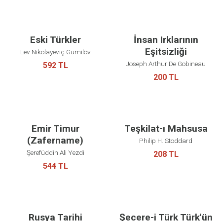
Eski Türkler
İnsan Irklarının
Eşitsizliği
Lev Nikolayeviç Gumilöv
Joseph Arthur De Gobineau
592 TL
200 TL
Emir Timur
Teşkilat-ı Mahsusa
(Zafername)
Philip H. Stoddard
Şerefüddin Ali Yezdi
208 TL
544 TL
Rusya Tarihi
Şecere-i Türk Türk'ün