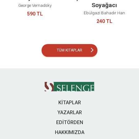
Soyağacı
George Vernadsky
Ebülgazi Bahadır Han
590 TL
240 TL
arrow_forward_ios
TÜM KITAPLAR
KİTAPLAR
YAZARLAR
EDİTÖRDEN
HAKKIMIZDA